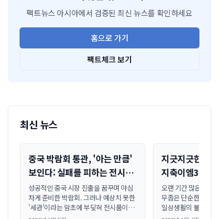
팩트뉴스 아시아에서 검증된 최신 뉴스를 확인하세요
홈으로 가기
팩트체크 보기
최신 뉴스
중국 박람회 통관, '아는 만큼'
지긋지긋한 발톱
보인다: 실패를 피하는 전시
지축이엠365의
물품 운송 전략
로드맵으로 끝
성공적인 중국 시장 진출을 꿈꾸며 야심
오랜 기간 많은 이들을
차게 준비한 박람회. 그러나 예상치 못한
무좀은 단순한 미용 
'세관'이라는 암초에 부딪혀 전시품이
일상생활의 불편함과 
창고에 갇히거나, 막대한 추가 비용을
감염의 위험까지 동