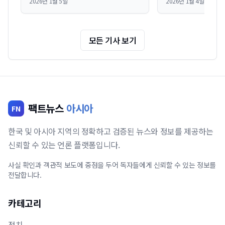
2026년 1월 5일
2026년 1월 4일
물거나, 최악의 경우 박람회 참여 자체가
질환이다. 많은 환자
무산되는 사례가 비일비재하다. 많은
연고를 사 바르거나 
기업이 중국 박람회 통관의 복잡성과
의존하지만, 일시적인
특수성을 간과...
반복하며 좌절감을 
모든 기사 보기
부지...
팩트뉴스
아시아
FN
한국 및 아시아 지역의 정확하고 검증된 뉴스와 정보를 제공하는
신뢰할 수 있는 언론 플랫폼입니다.
사실 확인과 객관적 보도에 중점을 두어 독자들에게 신뢰할 수 있는 정보를
전달합니다.
카테고리
정치