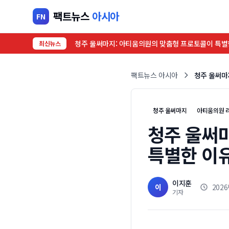
팩트뉴스
아시아
FN
청주 울써마지: 아티움의원의 맞춤형 프로토콜이 특별
최신뉴스
팩트뉴스 아시아
청주 울써마
청주 울써마지
아티움의원 
청주 울써
특별한 이
이지훈
이
2026
기자