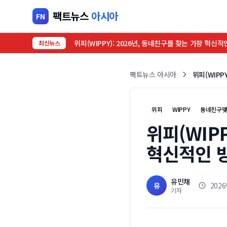
팩트뉴스
아시아
FN
위피(WIPPY): 2026년, 동네친구를 찾는 가장 혁신적
최신뉴스
팩트뉴스 아시아
위피(WIPP
위피
WIPPY
동네친구
위피(WIP
혁신적인 
유민채
유
2026
기자